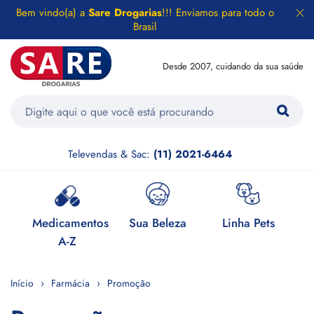
Bem vindo(a) a
Sare Drogarias
!!! Enviamos para todo o
Brasil
Desde 2007, cuidando da sua saúde
Televendas & Sac:
(11) 2021-6464
e
Medicamentos
Sua Beleza
Linha Pets
H
A-Z
Início
Farmácia
Promoção