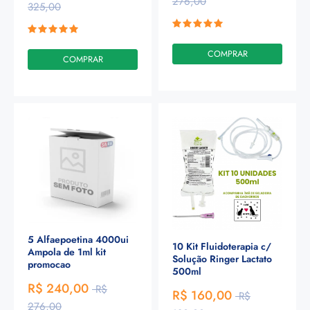
276,00
325,00
COMPRAR
COMPRAR
5 Alfaepoetina 4000ui
10 Kit Fluidoterapia c/
Ampola de 1ml kit
Solução Ringer Lactato
promocao
500ml
R$ 240,00
R$
R$ 160,00
R$
276,00