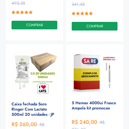
493,35
341,55
COMPRAR
COMPRAR
5 Hemax 4000ui Frasco
Caixa fechada Soro
Ampola kit promocao
Ringer Com Lactato
500ml 20 unidades - JP
R$ 240,00
R$
R$ 260,00
R$