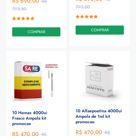
R$ 690,00
R$
793,50
793,50
COMPRAR
COMPRAR
10 Alfaepoetina 4000ui
10 Hemax 4000ui
Ampola de 1ml kit
Frasco Ampola kit
promocao
promocao
R$ 470,00
R$
R$ 470,00
R$