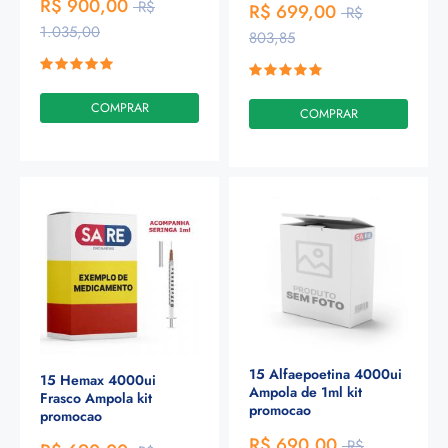
R$ 900,00
R$
R$ 699,00
R$
1.035,00
803,85
COMPRAR
COMPRAR
15 Alfaepoetina 4000ui
15 Hemax 4000ui
Ampola de 1ml kit
Frasco Ampola kit
promocao
promocao
R$ 690,00
R$