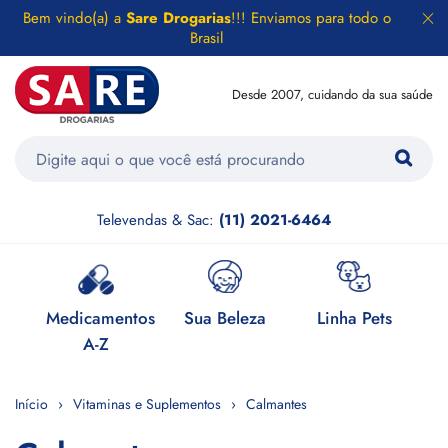
Bem vindo(a) a
Sare Drogarias
!!! Enviamos para todo o
Brasil
Desde 2007, cuidando da sua saúde
Televendas & Sac:
(11) 2021-6464
e
Medicamentos
Sua Beleza
Linha Pets
H
A-Z
Início
Vitaminas e Suplementos
Calmantes