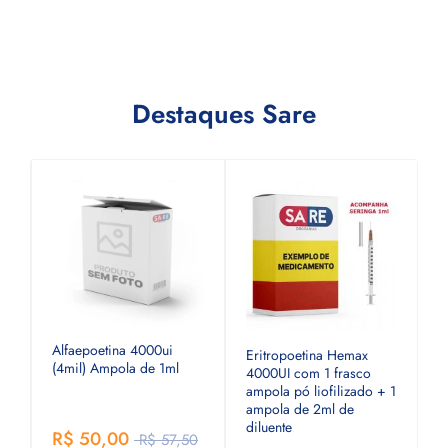
Destaques Sare
Alfaepoetina 4000ui
to
Eritropoetina Hemax
H
(4mil) Ampola de 1ml
4000UI com 1 frasco
f
ampola pó liofilizado + 1
l
ampola de 2ml de
1
diluente
R$ 50,00
R$ 57,50
0