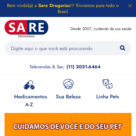
Bem vindo(a) a
Sare Drogarias
!!! Enviamos para todo o
Brasil
Desde 2007, cuidando da sua saúde
Televendas & Sac:
(11) 2021-6464
e
Medicamentos
Sua Beleza
Linha Pets
H
A-Z