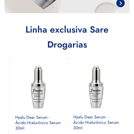
Linha exclusiva Sare
Drogarias
Hyalu Dear Serum -
H
Hyalu Dear Serum -
um
Ácido Hialurônico Serum
Á
Ácido Hialurônico Serum
30ml
3
30ml