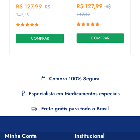
R$ 127,99
R
R$ 127,99
R$
R$
147,19
1
147,19
COMPRAR
COMPRAR
Compra 100% Segura
Especialista em Medicamentos especiais
Frete grátis para todo o Brasil
Minha Conta
Institucional