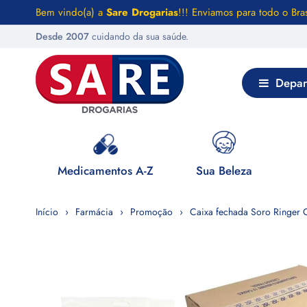
Bem vindo(a) a
Sare Drogarias
!!! Enviamos para todo o Bras
Desde 2007
cuidando da sua saúde.
Depar
 Saúde
Medicamentos A-Z
Sua Beleza
Início
Farmácia
Promoção
Caixa fechada Soro Ringer 