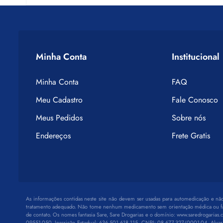
Minha Conta
Institucional
Minha Conta
FAQ
Meu Cadastro
Fale Conosco
Meus Pedidos
Sobre nós
Endereços
Frete Gratis
As informações contidas neste site não devem ser usadas para automedicação e nã
tratamento adequado. Não tome nenhum medicamento sem orientação médica ou farm
de contato. Os nomes fantasia Sare, Sare Drogarias e o domínio: www.saredrogarias.
09551-050, Inscrição Estadual: 636.501.618.115, CNPJ: 08.677.327/0001-04, Alv