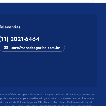
Televendas
(11) 2021-6464
sare@saredrogarias.com.br
ente o médico está apto a diagnosticar qualquer problema de saúde e prescrever o
 podem ser enviadas para:
sare@saredrogarias.com.br
ou através de nosso formulário
 Saúde Ltda. R. Joana Angélica, 249 - Sala 12 - Barcelona, São Caetano do Sul - SP,
-004879-1-0. Medicamentos de prescrição médica, apenas serão enviados mediante