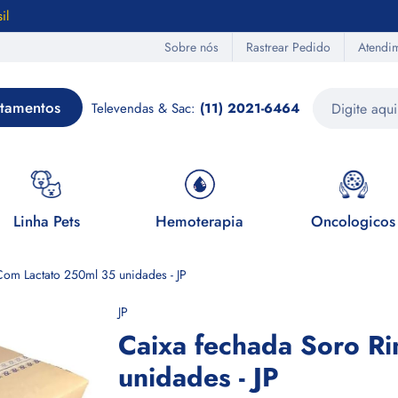
il
Sobre nós
Rastrear Pedido
Atendi
tamentos
Televendas & Sac:
(11) 2021-6464
Linha Pets
Hemoterapia
Oncologicos
Com Lactato 250ml 35 unidades - JP
JP
Caixa fechada Soro R
unidades - JP