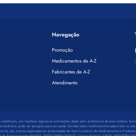
Navegação
Promoção
Medicamentos de A-Z
Fabricantes de A-Z
Atendimento
o substituem, em hipótese alguma as orientações dadas pelo profissional da área médica. Som
acêutica, pode ser perigoso para sua saúde. Dúvidas sobre medicamentos adquiridos no site
com.br, são marcas registradas em propriedade de Sare Comércio de Medicamentos e Produtos de
ará de funcionamento ANVISA: 25352.10885/2010-10, Licença Sanitária CMVS: 355030801-477