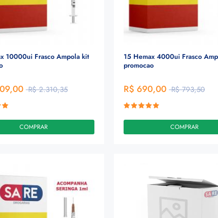
x 10000ui Frasco Ampola kit
15 Hemax 4000ui Frasco Ampo
o
promocao
009,00
R$ 690,00
R$ 2.310,35
R$ 793,50
COMPRAR
COMPRAR