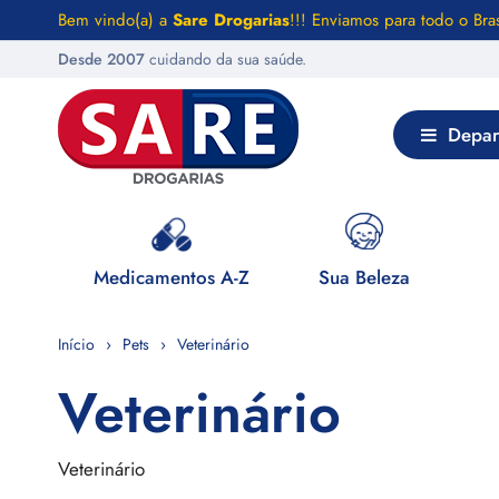
Bem vindo(a) a
Sare Drogarias
!!! Enviamos para todo o Bras
Desde 2007
cuidando da sua saúde.
Depar
 Saúde
Medicamentos A-Z
Sua Beleza
Início
Pets
Veterinário
Veterinário
Veterinário