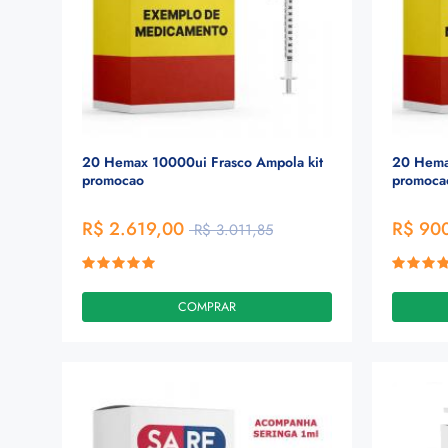
20 Hemax 10000ui Frasco Ampola kit
20 Hema
promocao
promoca
R$ 2.619,00
R$ 90
R$ 3.011,85
COMPRAR