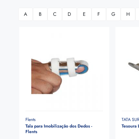
A
B
C
D
E
F
G
H
Flents
TATA SU
Tala para Imobilização dos Dedos -
Tesoura L
Flents