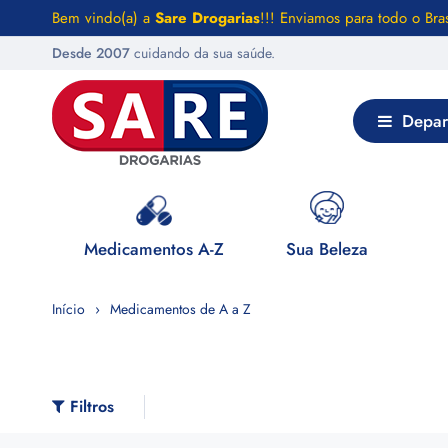
Bem vindo(a) a
Sare Drogarias
!!! Enviamos para todo o Bras
Desde 2007
cuidando da sua saúde.
Depar
 Saúde
Medicamentos A-Z
Sua Beleza
Início
Medicamentos de A a Z
Filtros