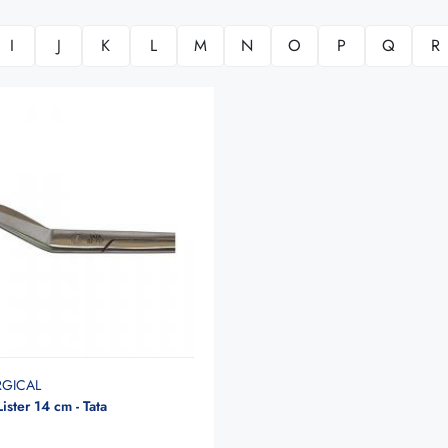
I
J
K
L
M
N
O
P
Q
R
RGICAL
ister 14 cm - Tata