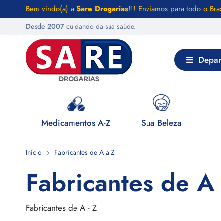
Bem vindo(a) a
Sare Drogarias
!!! Enviamos para todo o Bras
Desde 2007
cuidando da sua saúde.
Depar
 Saúde
Medicamentos A-Z
Sua Beleza
Início
Fabricantes de A a Z
Fabricantes de A 
Fabricantes de A - Z