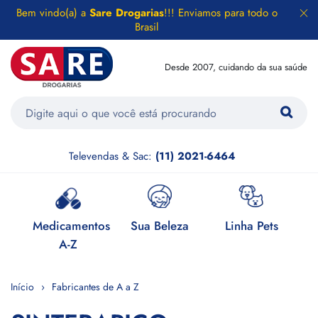
Bem vindo(a) a
Sare Drogarias
!!! Enviamos para todo o
Brasil
Desde 2007, cuidando da sua saúde
Televendas & Sac:
(11) 2021-6464
e
Medicamentos
Sua Beleza
Linha Pets
H
A-Z
Início
Fabricantes de A a Z