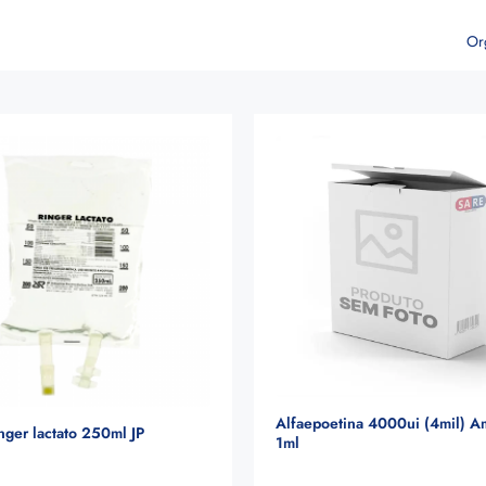
Or
Alfaepoetina 4000ui (4mil) A
inger lactato 250ml JP
1ml