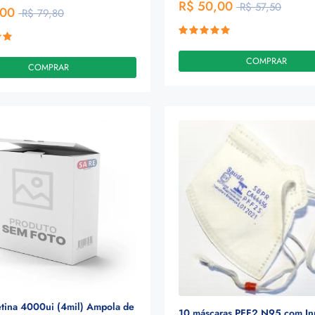
R$ 50,00
R$ 57,50
,00
R$ 79,80
COMPRAR
COMPRAR
tina 4000ui (4mil) Ampola de
10 máscaras PFF2 N95 com In