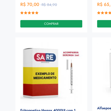
R$ 70,00
R$ 65
R$ 84,90
COMPRAR
Alfaepoe
Eritropoetina Hemax 4000UI com 1