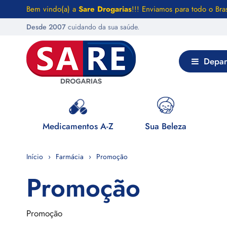
Bem vindo(a) a
Sare Drogarias
!!! Enviamos para todo o Bras
Desde 2007
cuidando da sua saúde.
Depar
 Saúde
Medicamentos A-Z
Sua Beleza
Início
Farmácia
Promoção
Promoção
Promoção