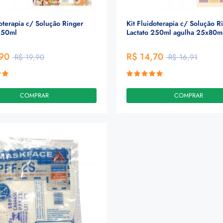
doterapia c/ Solução Ringer
Kit Fluidoterapia c/ Solução R
250ml
Lactato 250ml agulha 25x80
,90
R$ 14,70
R$ 19,90
R$ 16,91
COMPRAR
COMPRAR