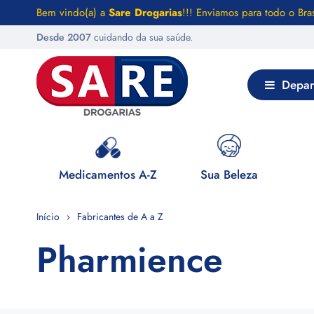
Bem vindo(a) a
Sare Drogarias
!!! Enviamos para todo o Bras
Desde 2007
cuidando da sua saúde.
Depar
 Saúde
Medicamentos A-Z
Sua Beleza
Início
Fabricantes de A a Z
Pharmience