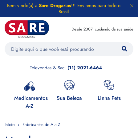
Bem vindo(a) a
Sare Drogarias
!!! Enviamos para todo o
Brasil
Desde 2007, cuidando da sua saúde
Televendas & Sac:
(11) 2021-6464
e
Medicamentos
Sua Beleza
Linha Pets
H
A-Z
Início
Fabricantes de A a Z