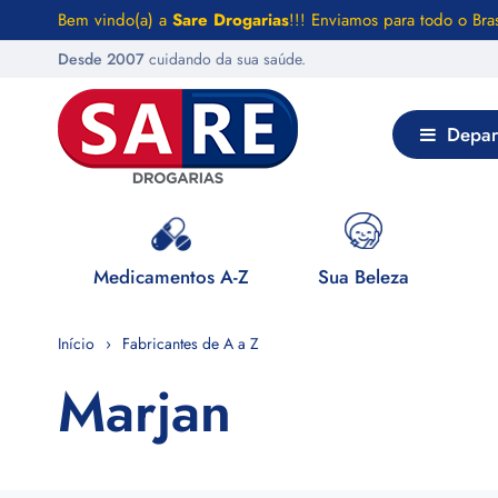
Bem vindo(a) a
Sare Drogarias
!!! Enviamos para todo o Bras
Desde 2007
cuidando da sua saúde.
Depar
 Saúde
Medicamentos A-Z
Sua Beleza
Início
Fabricantes de A a Z
Marjan