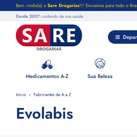
Bem vindo(a) a
Sare Drogarias
!!! Enviamos para todo o Bras
Desde 2007
cuidando da sua saúde.
Depar
 Saúde
Medicamentos A-Z
Sua Beleza
Início
Fabricantes de A a Z
Evolabis