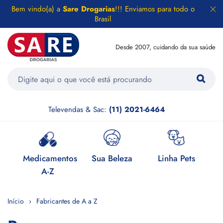
Bem vindo(a) a
Sare Drogarias
!!! Enviamos para todo o
Brasil
Desde 2007, cuidando da sua saúde
Televendas & Sac:
(11) 2021-6464
e
Medicamentos
Sua Beleza
Linha Pets
H
A-Z
Início
Fabricantes de A a Z