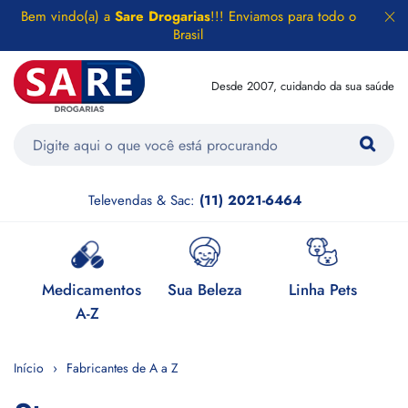
Bem vindo(a) a
Sare Drogarias
!!! Enviamos para todo o
Brasil
Desde 2007, cuidando da sua saúde
Televendas & Sac:
(11) 2021-6464
e
Medicamentos
Sua Beleza
Linha Pets
H
A-Z
Início
Fabricantes de A a Z