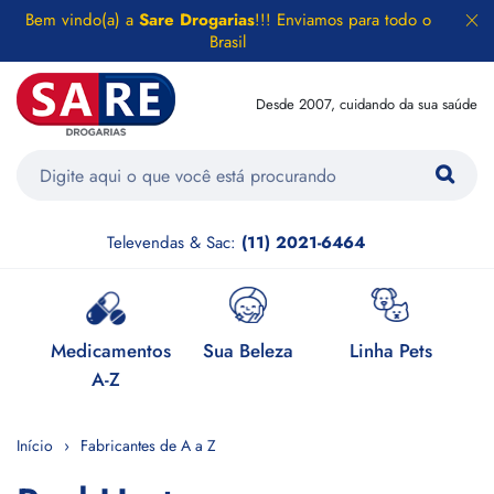
Bem vindo(a) a
Sare Drogarias
!!! Enviamos para todo o
Brasil
Desde 2007, cuidando da sua saúde
Televendas & Sac:
(11) 2021-6464
e
Medicamentos
Sua Beleza
Linha Pets
H
A-Z
Início
Fabricantes de A a Z