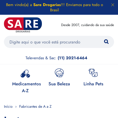
Bem vindo(a) a
Sare Drogarias
!!! Enviamos para todo o
Brasil
Desde 2007, cuidando da sua saúde
Televendas & Sac:
(11) 2021-6464
e
Medicamentos
Sua Beleza
Linha Pets
H
A-Z
Início
Fabricantes de A a Z