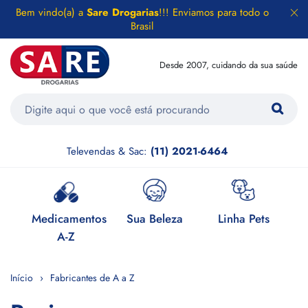
Bem vindo(a) a
Sare Drogarias
!!! Enviamos para todo o
Brasil
Desde 2007, cuidando da sua saúde
Televendas & Sac:
(11) 2021-6464
e
Medicamentos
Sua Beleza
Linha Pets
H
A-Z
Início
Fabricantes de A a Z